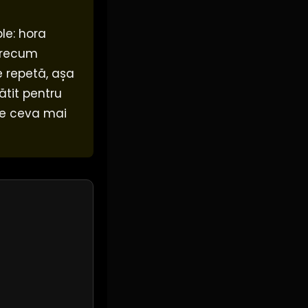
le: hora
precum
e repetă, așa
ătit pentru
ere ceva mai