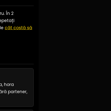
u. În 2
epetați
 de
cât costă să
a, hora
ără partener,