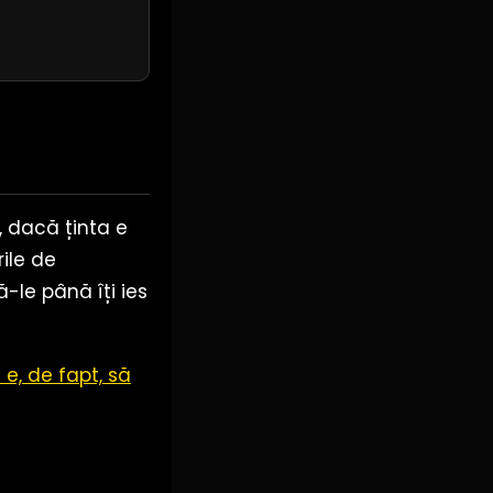
, dacă ținta e
ile de
-le până îți ies
 e, de fapt, să