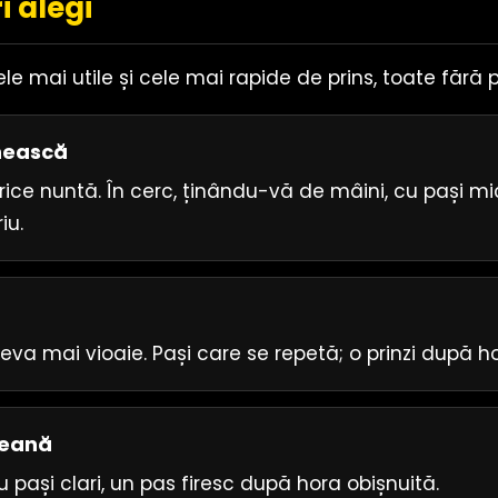
i alegi
e mai utile și cele mai rapide de prins, toate fără 
nească
orice nuntă. În cerc, ținându-vă de mâini, cu pași mici
iu.
ceva mai vioaie. Pași care se repetă; o prinzi după ho
țeană
 pași clari, un pas firesc după hora obișnuită.