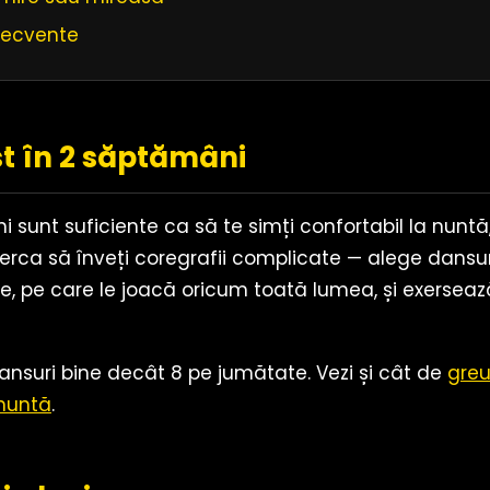
frecvente
st în 2 săptămâni
sunt suficiente ca să te simți confortabil la nuntă
ncerca să înveți coregrafii complicate — alege dansur
e, pe care le joacă oricum toată lumea, și exersează
 dansuri bine decât 8 pe jumătate. Vezi și cât de
greu
 nuntă
.