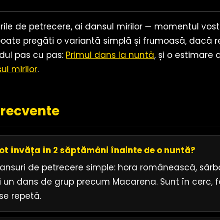
ile de petrecere, ai dansul mirilor — momentul vostr
ate pregăti o variantă simplă și frumoasă, dacă r
idul pas cu pas:
Primul dans la nuntă
, și o estimare
l mirilor
.
frecvente
ot învăța în 2 săptămâni înainte de o nuntă?
dansuri de petrecere simple: hora românească, sârb
 un dans de grup precum Macarena. Sunt în cerc, f
se repetă.