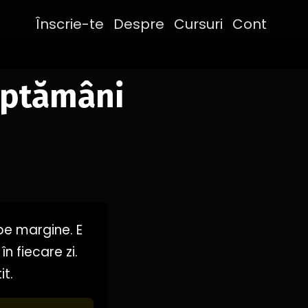
Înscrie-te
Despre
Cursuri
Cont
săptămâni
pe margine. E
n fiecare zi.
it.