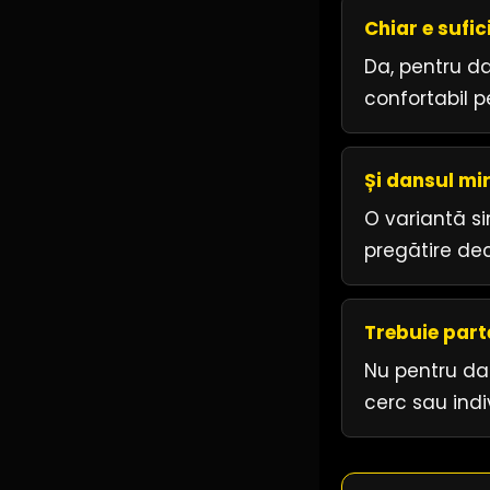
Chiar e sufi
Da, pentru da
confortabil p
Și dansul mi
O variantă s
pregătire dec
Trebuie part
Nu pentru da
cerc sau indi