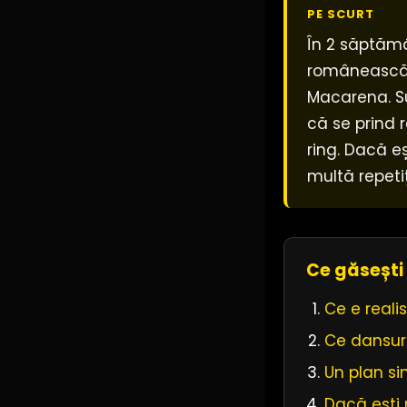
PE SCURT
În 2 săptămâ
românească,
Macarena. Su
că se prind 
ring. Dacă e
multă repetiț
Ce găsești 
Ce e reali
Ce dansuri
Un plan s
Dacă ești