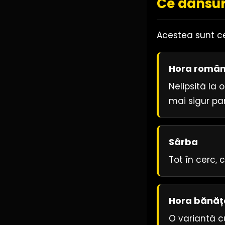
Ce dansur
Acestea sunt cel
Hora româ
Nelipsită la 
mai sigur par
Sârba
Tot în cerc, 
Hora bănă
O variantă cu