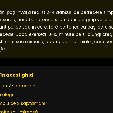
ni poți învăța realist 2-4 dansuri de petrecere simp
 sârba, hora bănățeană și un dans de grup vesel 
nt pe loc sau în cerc, fără partener, cu pași care s
repede. Dacă exersezi 10-15 minute pe zi, ajungi preg
ști mire sau mireasă, adaugi dansul mirilor, care c
ie.
în acest ghid
st în 2 săptămâni
 alegi
implu pe 2 săptămâni
 mire sau mireasă