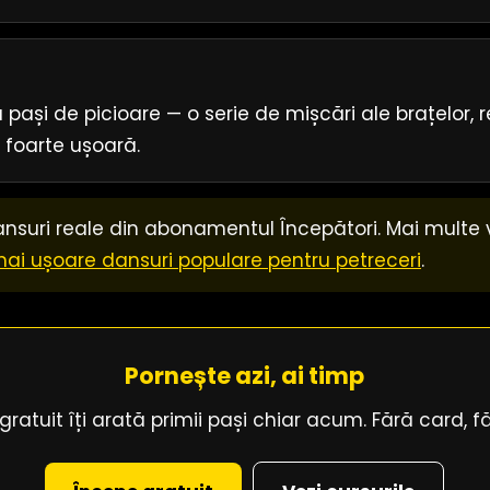
pași de picioare — o serie de mișcări ale brațelor, 
i foarte ușoară.
nsuri reale din abonamentul Începători. Mai multe 
mai ușoare dansuri populare pentru petreceri
.
Pornește azi, ai timp
ratuit îți arată primii pași chiar acum. Fără card, f