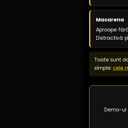
Macarena
Aproape fără 
Distractivă ș
Toate sunt da
simple:
cele 
Demo-ul g