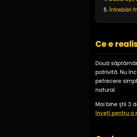
Întrebări 
Ce e reali
Două săptămâni 
potrivită. Nu î
petrecere simpl
natural.
Mai bine știi 3
înveți pentru o