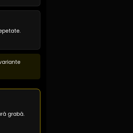
repetate.
variante
ără grabă.