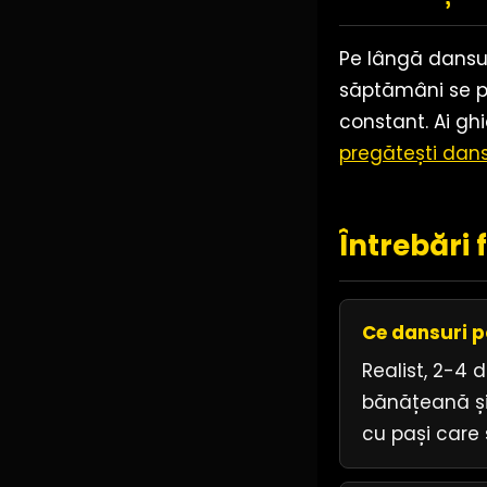
Pe lângă dansur
săptămâni se po
constant. Ai gh
pregătești dansu
Întrebări 
Ce dansuri p
Realist, 2-4 
bănățeană și
cu pași care 