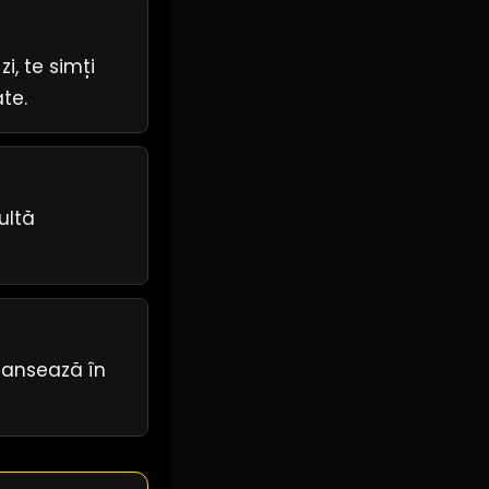
i, te simți
te.
ultă
dansează în