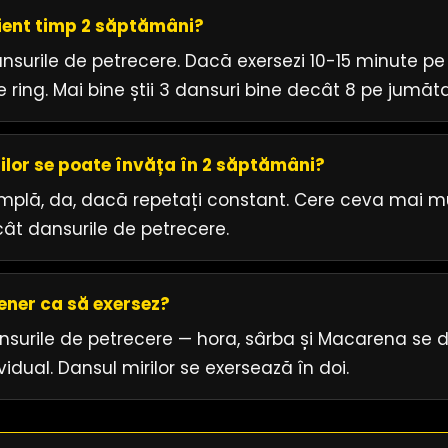
cient timp 2 săptămâni?
nsurile de petrecere. Dacă exersezi 10-15 minute pe z
e ring. Mai bine știi 3 dansuri bine decât 8 pe jumăta
rilor se poate învăța în 2 săptămâni?
implă, da, dacă repetați constant. Cere ceva mai m
ât dansurile de petrecere.
ener ca să exersez?
nsurile de petrecere — hora, sârba și Macarena se 
vidual. Dansul mirilor se exersează în doi.