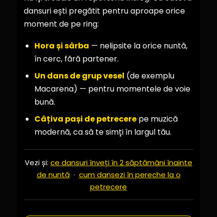
dansuri ești pregătit pentru aproape orice
moment de pe ring:
Hora și sârba
— nelipsite la orice nuntă,
în cerc, fără partener.
Un dans de grup vesel
(de exemplu
Macarena) — pentru momentele de voie
bună.
Câțiva pași de petrecere
pe muzică
modernă, ca să te simți în largul tău.
Vezi și:
ce dansuri înveți în 2 săptămâni înainte
de nuntă
·
cum dansezi în pereche la o
petrecere