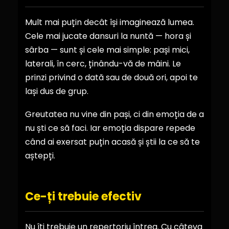
Mult mai puțin decât își imaginează lumea.
Cele mai jucate dansuri la nuntă — hora și
sârba — sunt și cele mai simple: pași mici,
laterali, în cerc, ținându-vă de mâini. Le
prinzi privind o dată sau de două ori, apoi te
lași dus de grup.
Greutatea nu vine din pași, ci din emoția de a
nu ști ce să faci. Iar emoția dispare repede
când ai exersat puțin acasă și știi la ce să te
aștepți.
Ce-ți trebuie efectiv
Nu îți trebuie un repertoriu întreg. Cu câteva