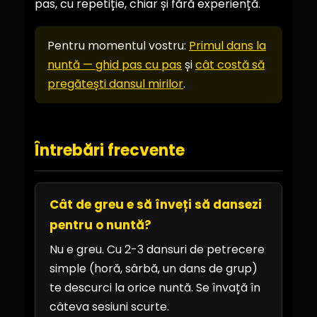
pas, cu repetiție, chiar și fără experiență.
Pentru momentul vostru:
Primul dans la
nuntă — ghid pas cu pas
și
cât costă să
pregătești dansul mirilor
.
Întrebări frecvente
Cât de greu e să înveți să dansezi
pentru o nuntă?
Nu e greu. Cu 2-3 dansuri de petrecere
simple (horă, sârbă, un dans de grup)
te descurci la orice nuntă. Se învață în
câteva sesiuni scurte.