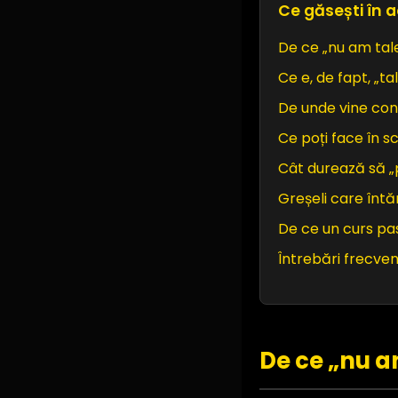
Ce găsești în a
De ce „nu am tale
Ce e, de fapt, „ta
De unde vine conv
Ce poți face în s
Cât durează să „p
Greșeli care întă
De ce un curs pas
Întrebări frecve
De ce „nu a