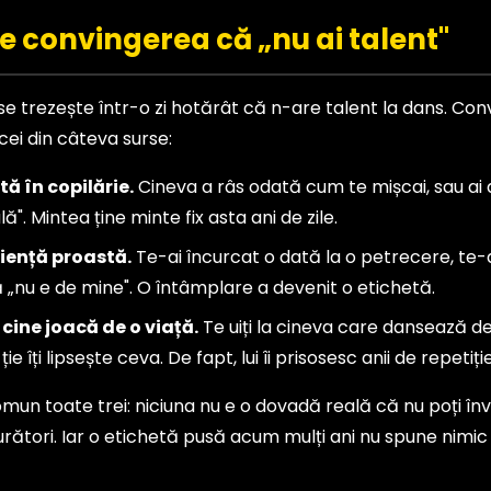
e convingerea că „nu ai talent"
e trezește într-o zi hotărât că n-are talent la dans. Con
cei din câteva surse:
ă în copilărie.
Cineva a râs odată cum te mișcai, sau ai a
". Mintea ține minte fix asta ani de zile.
iență proastă.
Te-ai încurcat o dată la o petrecere, te-ai
ă „nu e de mine". O întâmplare a devenit o etichetă.
ine joacă de o viață.
Te uiți la cineva care dansează de l
ie îți lipsește ceva. De fapt, lui îi prisosesc anii de repetiție
un toate trei: niciuna nu e o dovadă reală că nu poți învă
rători. Iar o etichetă pusă acum mulți ani nu spune nimic