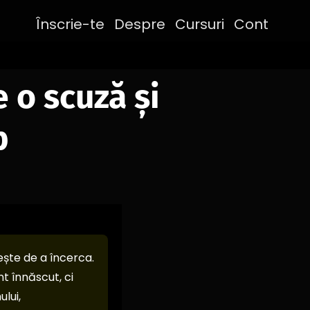
Înscrie-te
Despre
Cursuri
Cont
 o scuză și
b
ește de a încerca.
t înnăscut, ci
lui,