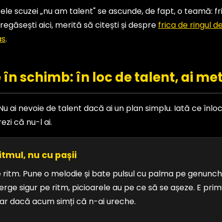
tele scuzei „nu am talent" se ascunde, de fapt, o teamă: fri
egăsești aici, merită să citești și despre
frica de ringul d
as
.
 în schimb: în loc de talent, ai m
Nu ai nevoie de talent dacă ai un plan simplu. Iată ce înloc
ezi că nu-l ai.
itmul, nu cu pașii
 ritm. Pune o melodie și bate pulsul cu palma pe genunchi,
e sigur pe ritm, picioarele au pe ce să se așeze. E primu
iar dacă acum simți că n-ai ureche.