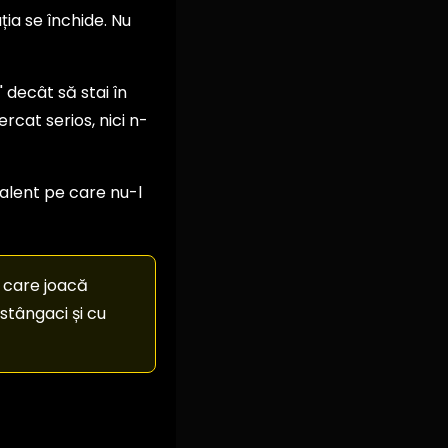
ția se închide. Nu
 decât să stai în
rcat serios, nici n-
talent pe care nu-l
i care joacă
stângaci și cu