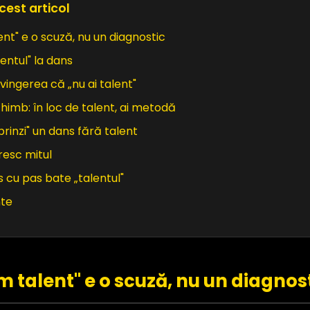
cest articol
nt" e o scuză, nu un diagnostic
lentul" la dans
ingerea că „nu ai talent"
chimb: în loc de talent, ai metodă
rinzi" un dans fără talent
resc mitul
 cu pas bate „talentul"
nte
m talent" e o scuză, nu un diagnos