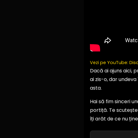
Vezi pe YouTube: Disc
Dacă ai ajuns aici, 
ai zis-o, dar undeva
asta.
Hai să fim sinceri un
portiță. Te scutește
îți arăt de ce nu ți