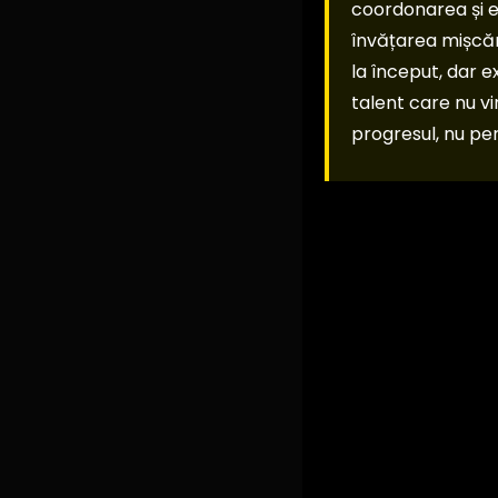
coordonarea și ec
învățarea mișcări
la început, dar e
talent care nu vi
progresul, nu pe