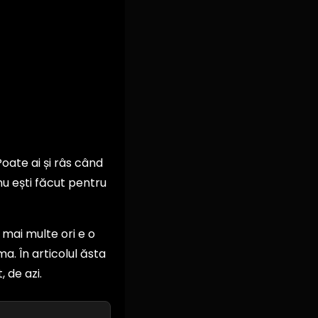
Poate ai și râs când
nu ești făcut pentru
e mai multe ori e o
a. În articolul ăsta
 de azi.