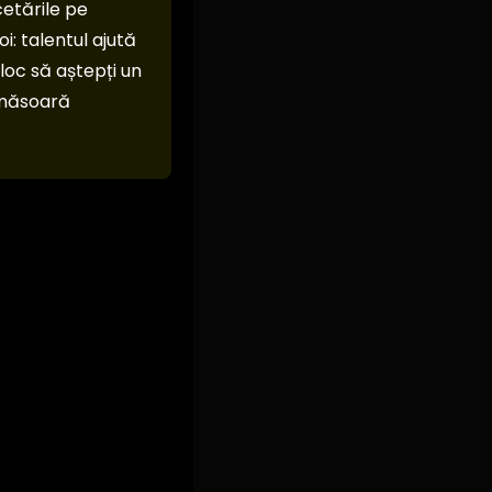
cetările pe
i: talentul ajută
 loc să aștepți un
i măsoară