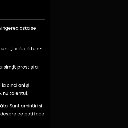
vingerea asta se
uzit „lasă, că tu n-
 simțit prost și ai
a cinci ani și
, nu talentul.
ța. Sunt amintiri și
 despre ce poți face