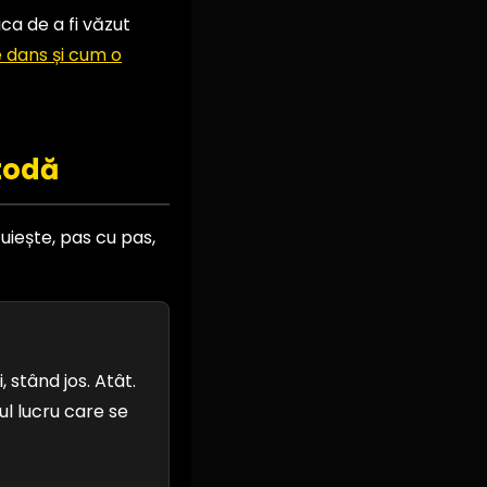
ca de a fi văzut
e dans și cum o
etodă
uiește, pas cu pas,
 stând jos. Atât.
l lucru care se