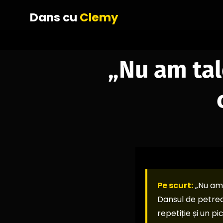
Dans cu
Clemy
„Nu am tal
Pe scurt:
„Nu am 
Dansul de petrece
repetiție și un p