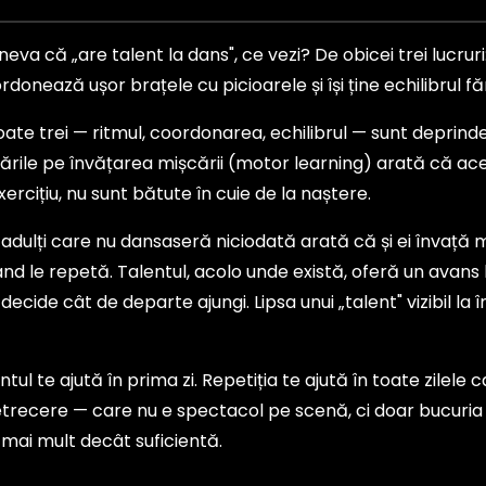
eva că „are talent la dans", ce vezi? De obicei trei lucrur
oordonează ușor brațele cu picioarele și își ține echilibrul fă
ate trei — ritmul, coordonarea, echilibrul — sunt deprinde
ile pe învățarea mișcării (motor learning) arată că acest
ercițiu, nu sunt bătute în cuie de la naștere.
e adulți care nu dansaseră niciodată arată că și ei învață m
d le repetă. Talentul, acolo unde există, oferă un avans l
 decide cât de departe ajungi. Lipsa unui „talent" vizibil la
ntul te ajută în prima zi. Repetiția te ajută în toate zilele
trecere — care nu e spectacol pe scenă, ci doar bucuria d
e mai mult decât suficientă.