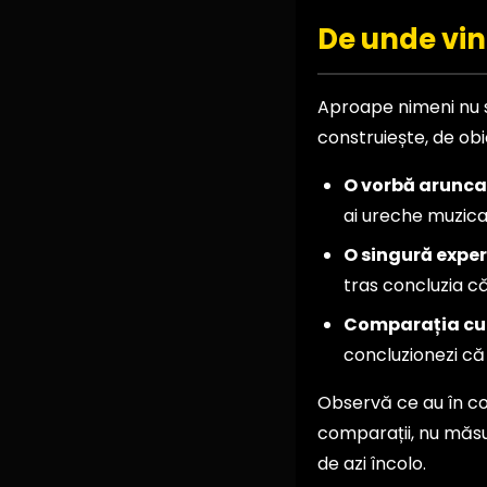
De unde vin
Aproape nimeni nu s
construiește, de obi
O vorbă aruncat
ai ureche muzicală
O singură exper
tras concluzia c
Comparația cu c
concluzionezi că ț
Observă ce au în com
comparații, nu măsu
de azi încolo.