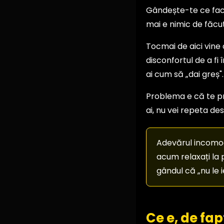
Gândește-te ce face 
mai e nimic de făcut,
Tocmai de aici vine 
disconfortul de a fi
ai cum să „dai greș".
Problema e că te pro
ai, nu vei repeta des
Adevărul incomod,
acum relaxați la 
gândul că „nu le i
Ce e, de fap