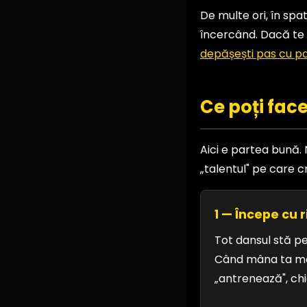
De multe ori, în spa
încercând. Dacă te r
depășești pas cu p
Ce poți face
Aici e partea bună. 
„talentul" pe care cr
1 — Începe cu r
Tot dansul stă pe
Când mâna ta merg
„antrenează", ch