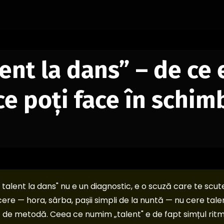
ent la dans” – de ce e
ce poți face în schim
talent la dans" nu e un diagnostic, e o scuză care te scut
re — hora, sârba, pașii simpli de la nuntă — nu cere talen
ic de metodă. Ceea ce numim „talent" e de fapt simțul ritmu