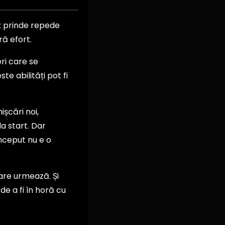
i: prinde repede
ră efort.
ri care se
e abilități pot fi
ișcări noi,
a start. Dar
 început nu e o
 care urmează. Și
e a fi în horă cu