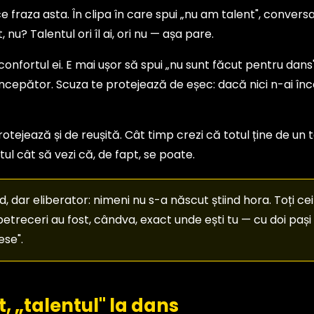
fraza asta. În clipa în care spui „nu am talent", conversa
 nu? Talentul ori îl ai, ori nu — așa pare.
confortul ei. E mai ușor să spui „nu sunt făcut pentru dans"
 începător. Scuza te protejează de eșec: dacă nici n-ai înce
tejează și de reușită. Cât timp crezi că totul ține de un 
tul cât să vezi că, de fapt, se poate.
 dar eliberator: nimeni nu s-a născut știind hora. Toți ce
petreceri au fost, cândva, exact unde ești tu — cu doi pași 
ese".
t, „talentul" la dans