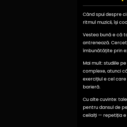
Când spui despre cin
ritmul muzicii, își c
Vestea bună e că to
antrenează. Cercetăr
îmbunătățite prin ex
Mai mult: studiile p
complexe, atunci cân
exercițiul e cel care
barieră.
Cu alte cuvinte: tale
pentru dansul de pe
ceilalți — repetiția 