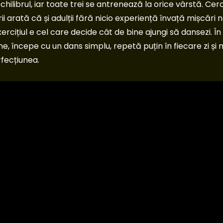
hilibrul, iar toate trei se antrenează la orice vârstă. Cer
i arată că și adulții fără nicio experiență învață mișcări no
xercițiul e cel care decide cât de bine ajungi să dansezi. În
ne, începe cu un dans simplu, repetă puțin în fiecare zi ș
rfecțiunea.