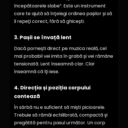
începătoarele slabe”. Este un instrument
care te ajută să înțelegi ordinea pașilor și să
îi repeți corect, fără să ghicești.
3. Pașii se învață lent
Dacă pornești direct pe muzica reală, cel
mai probabil vei imita în grabă și vei rămâne
tensionată. Lent înseamnă clar. Clar
înseamnă că îți iese.
4. Direcția și poziția corpului
contează
În sârbă nu e suficient să miști picioarele.
Trebuie să rămâi echilibrată, compactă și
pregătită pentru pasul următor. Un corp