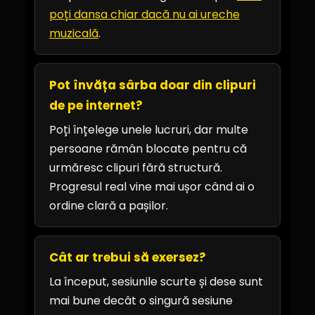
poți dansa chiar dacă nu ai ureche
muzicală
.
Pot învăța sârba doar din clipuri
de pe internet?
Poți înțelege unele lucruri, dar multe
persoane rămân blocate pentru că
urmăresc clipuri fără structură.
Progresul real vine mai ușor când ai o
ordine clară a pașilor.
Cât ar trebui să exersez?
La început, sesiunile scurte și dese sunt
mai bune decât o singură sesiune