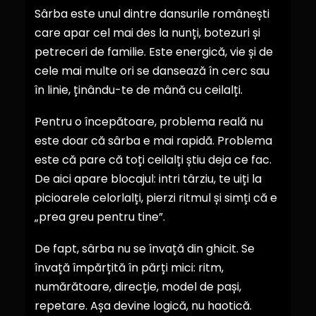
Sârba este unul dintre dansurile românești
care apar cel mai des la nunți, botezuri și
petreceri de familie. Este energică, vie și de
cele mai multe ori se dansează în cerc sau
în linie, ținându-te de mână cu ceilalți.
Pentru o începătoare, problema reală nu
este doar că sârba e mai rapidă. Problema
este că pare că toți ceilalți știu deja ce fac.
De aici apare blocajul: intri târziu, te uiți la
picioarele celorlalți, pierzi ritmul și simți că e
„prea greu pentru tine”.
De fapt, sârba nu se învață din ghicit. Se
învață împărțită în părți mici: ritm,
numărătoare, direcție, model de pași,
repetare. Așa devine logică, nu haotică.