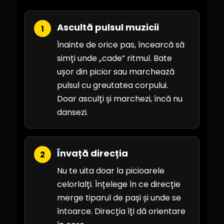
Ascultă pulsul muzicii
1
Înainte de orice pas, încearcă să
simți unde „cade” ritmul. Bate
ușor din picior sau marchează
pulsul cu greutatea corpului.
Doar asculți și marchezi, încă nu
dansezi.
Învață direcția
2
Nu te uita doar la picioarele
celorlalți. Înțelege în ce direcție
merge tiparul de pași și unde se
întoarce. Direcția îți dă orientare