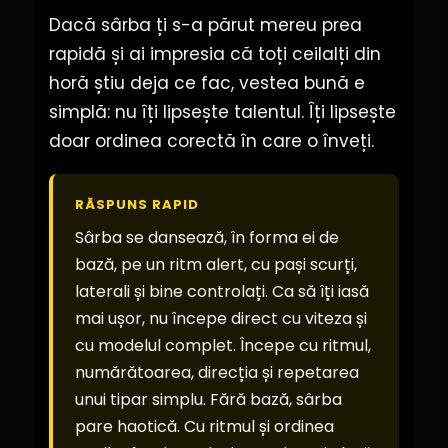
Dacă sârba ți s-a părut mereu prea
rapidă și ai impresia că toți ceilalți din
horă știu deja ce fac, vestea bună e
simplă: nu îți lipsește talentul. Îți lipsește
doar ordinea corectă în care o înveți.
RĂSPUNS RAPID
Sârba se dansează, în forma ei de
bază, pe un ritm alert, cu pași scurți,
laterali și bine controlați. Ca să îți iasă
mai ușor, nu începe direct cu viteza și
cu modelul complet. Începe cu ritmul,
numărătoarea, direcția și repetarea
unui tipar simplu. Fără bază, sârba
pare haotică. Cu ritmul și ordinea