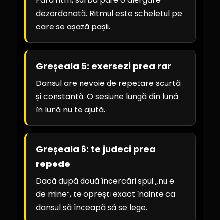
Fără ritm, sârba pare o alergare
dezordonată. Ritmul este scheletul pe
care se așază pașii.
Greșeala 5: exersezi prea rar
Dansul are nevoie de repetare scurtă
și constantă. O sesiune lungă din lună
în lună nu te ajută.
Greșeala 6: te judeci prea
repede
Dacă după două încercări spui „nu e
de mine”, te oprești exact înainte ca
dansul să înceapă să se lege.