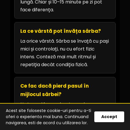
lungă. Chiar și 10–15 minute pe zi pot
face diferența.
La ce vârstă pot învăța sârba?
La orice vârstă. Sârba se învață cu pași
mici și controlați, nu cu efort fizic
intens. Conteză mai mult ritmul și
repetiția decât condiția fizică.
Ce fac dacă pierd pasul în
mijlocul sârbei?
Nu te opri brusc și nu te panica.
Acest site foloseste cookie-uri pentru a-ti
Marchează pulsul cu greutatea
oferi o experienta mai buna. Continuand
Accept
corpului câteva secunde și reintră pe
navigarea, esti de acord cu utilizarea lor.
ritm, nu pe grabă. Tuturor li se