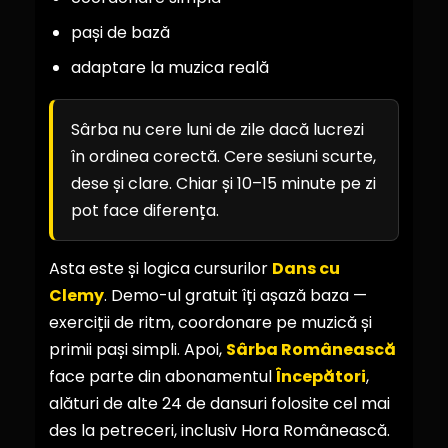
pași de bază
adaptare la muzica reală
Sârba nu cere luni de zile dacă lucrezi
în ordinea corectă. Cere sesiuni scurte,
dese și clare. Chiar și 10–15 minute pe zi
pot face diferența.
Asta este și logica cursurilor
Dans cu
Clemy
. Demo-ul gratuit îți așază baza —
exerciții de ritm, coordonare pe muzică și
primii pași simpli. Apoi,
Sârba Românească
face parte din abonamentul
Începători
,
alături de alte 24 de dansuri folosite cel mai
des la petreceri, inclusiv Hora Românească.