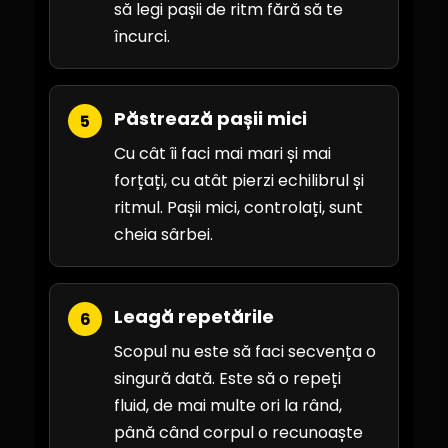
să legi pașii de ritm fără să te
încurci.
Păstrează pașii mici
5
Cu cât îi faci mai mari și mai
forțați, cu atât pierzi echilibrul și
ritmul. Pașii mici, controlați, sunt
cheia sârbei.
Leagă repetările
6
Scopul nu este să faci secvența o
singură dată. Este să o repeți
fluid, de mai multe ori la rând,
până când corpul o recunoaște