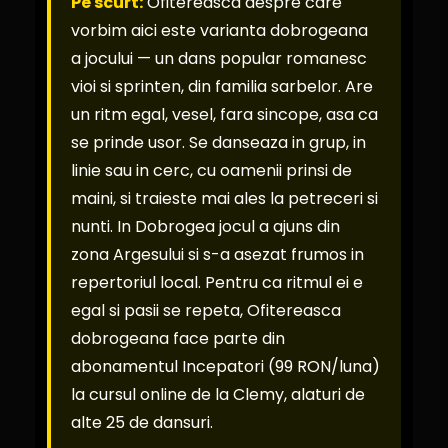
Pe scurt:
Ofitereasca despre care
vorbim aici este varianta dobrogeana
a jocului — un dans popular romanesc
vioi si sprinten, din familia sarbelor. Are
un ritm egal, vesel, fara sincope, asa ca
se prinde usor. Se danseaza in grup, in
linie sau in cerc, cu oamenii prinsi de
maini, si traieste mai ales la petreceri si
nunti. In Dobrogea jocul a ajuns din
zona Argesului si s-a asezat frumos in
repertoriul local. Pentru ca ritmul ei e
egal si pasii se repeta, Ofitereasca
dobrogeana face parte din
abonamentul Incepatori (99 RON/luna)
la cursul online de la Clemy, alaturi de
alte 25 de dansuri.