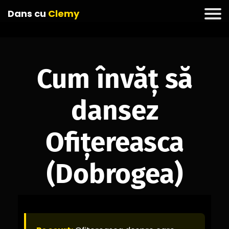
Dans cu
Clemy
Cum învăț să
dansez
Ofițereasca
(Dobrogea)