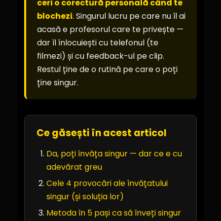
ceri o corectură personală când te
blochezi
. Singurul lucru pe care nu îl ai
acasă e profesorul care te privește —
dar îl înlocuiești cu telefonul (te
filmezi) și cu feedback-ul pe clip.
Restul ține de o rutină pe care o poți
ține singur.
Ce găsești în acest articol
Da, poți învăța singur — dar ce e cu
adevărat greu
Cele 4 provocări ale învățatului
singur (și soluția lor)
Metoda în 5 pași ca să înveți singur