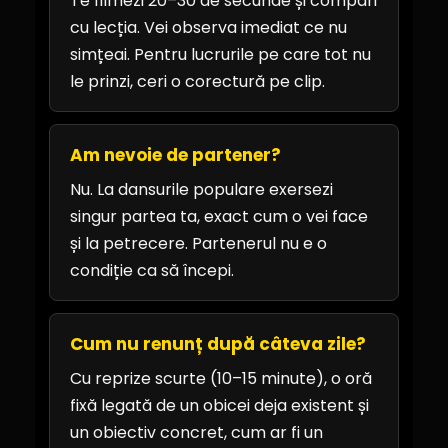
Te filmezi 20–30 de secunde și compari
cu lecția. Vei observa imediat ce nu
simțeai. Pentru lucrurile pe care tot nu
le prinzi, ceri o corectură pe clip.
Am nevoie de partener?
Nu. La dansurile populare exersezi
singur partea ta, exact cum o vei face
și la petrecere. Partenerul nu e o
condiție ca să începi.
Cum nu renunț după câteva zile?
Cu reprize scurte (10–15 minute), o oră
fixă legată de un obicei deja existent și
un obiectiv concret, cum ar fi un