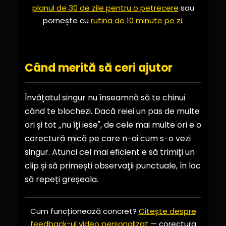
planul de 30 de zile pentru o petrecere
sau
pornește cu
rutina de 10 minute pe zi
.
Când merită să ceri ajutor
Învățatul singur nu înseamnă să te chinui
când te blochezi. Dacă reiei un pas de multe
ori și tot „nu îți iese", de cele mai multe ori e o
corectură mică pe care n-ai cum s-o vezi
singur. Atunci cel mai eficient e să trimiți un
clip și să primești observații punctuale, în loc
să repeți greșeala.
Cum funcționează concret?
Citește despre
feedback-ul video personalizat
— corectura