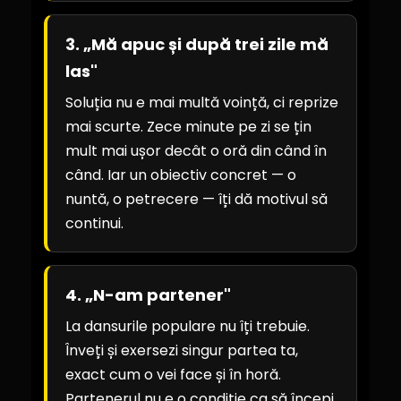
3. „Mă apuc și după trei zile mă
las"
Soluția nu e mai multă voință, ci reprize
mai scurte. Zece minute pe zi se țin
mult mai ușor decât o oră din când în
când. Iar un obiectiv concret — o
nuntă, o petrecere — îți dă motivul să
continui.
4. „N-am partener"
La dansurile populare nu îți trebuie.
Înveți și exersezi singur partea ta,
exact cum o vei face și în horă.
Partenerul nu e o condiție ca să începi.