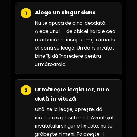
Alege un singur dans
1
Nu te apuca de cinci deodată.
Alege unul — de obicei hora e cea
mai bună de început — și rămâi la
el până se leagă. Un dans învățat
bine îți dă încredere pentru
următoarele.
Urmărește lecția rar, nu o
2
dată în viteză
Uită-te la lecție, oprește, dă
înapoi, reia pasul încet. Avantajul
învățatului singur e fix ăsta: nu te
grăbește nimeni. Folosește-l.