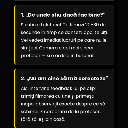
1. „De unde știu dacă fac bine?"
Soluția e telefonul. Te filmezi 20–30 de
secunde în timp ce dansezi, apoi te uiți.
Vei vedea imediat lucruri pe care nu le
simțeai. Camera e cel mai sincer
profesor — și o ai deja în buzunar.
2. „Nu am cine să mă corecteze"
Aici intervine feedback-ul pe clip:
trimiți filmarea cu tine și primești
înapoi observații exacte despre ce să
schimbi. E corectura de la profesor,
fără să ieși din casă.