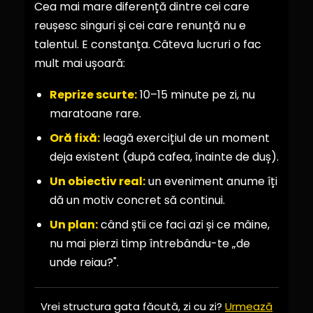
Cea mai mare diferență dintre cei care
reușesc singuri și cei care renunță nu e
talentul. E constanța. Câteva lucruri o fac
mult mai ușoară:
Reprize scurte:
10–15 minute pe zi, nu
maratoane rare.
Oră fixă:
leagă exercițiul de un moment
deja existent (după cafea, înainte de duș).
Un obiectiv real:
un eveniment anume îți
dă un motiv concret să continui.
Un plan:
când știi ce faci azi și ce mâine,
nu mai pierzi timp întrebându-te „de
unde reiau?".
Vrei structura gata făcută, zi cu zi?
Urmează