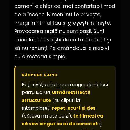
oameni e chiar cel mai confortabil mod
de a începe. Nimeni nu te privește,
mergi în ritmul tău și greșești în liniște.
Provocarea reală nu sunt pașii. Sunt
două lucruri: să știi dacă faci corect și
să nu renunți. Pe amândouă le rezolvi
cu o metodă simplă.
RĂSPUNS RAPID
Poți învăța să dansezi singur dacă faci
patru lucruri:
urmărești lecții
structurate
(nu clipuri la
întâmplare),
repeți scurt și des
(câteva minute pe zi),
te filmezi ca
să vezi singur ce ai de corectat
și