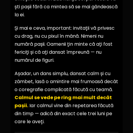
ști pașii fără ca mintea să se mai gândească
la ei.
Și mai e ceva, important: invitații vă privesc
cu drag, nu cu pixul în mână. Nimeni nu
numără pașii. Oamenii țin minte că ați fost
fericiți și că ați dansat împreună — nu
numărul de figuri.
Așadar, un dans simplu, dansat calm și cu
zâmbet, lasă o amintire mai frumoasă decât
o coregrafie complicată făcută cu teamă.
Calmul se vede pe ring mai mult decât
pașii.
Iar calmul vine din repetarea făcută
din timp — adică din exact cele trei luni pe
care le aveți.