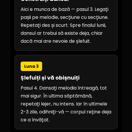
Aici e munca de bază — pasul 3. Legați
pașii pe melodie, secțiune cu secțiune.
Repetați des și scurt. Spre finalul lunii,
dansul ar trebui să existe deja, chiar
dacă mai are nevoie de șlefuit.
Luna 3
Șlefuiți și vă obișnuiți
Pasul 4. Dansați melodia întreagă, tot
mai sigur. În ultima săptămână,
repetați lejer, nu intens. Iar în ultimele
2-3 zile, odihniți-vă — corpul reține deja
ce a învățat.