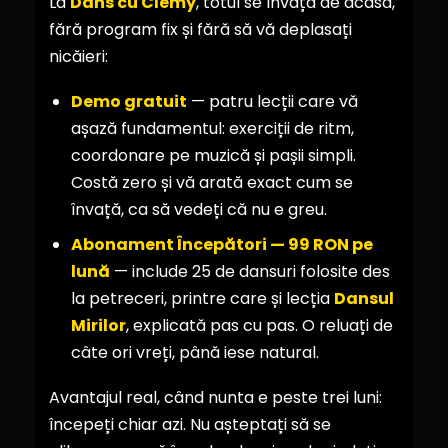
La
Dans cu Clemy
, totul se învață de acasă,
fără program fix și fără să vă deplasați
nicăieri:
Demo gratuit
— patru lecții care vă
așază fundamentul: exerciții de ritm,
coordonare pe muzică și pașii simpli.
Costă zero și vă arată exact cum se
învață, ca să vedeți că nu e greu.
Abonament Începători — 99 RON pe
lună
— include 25 de dansuri folosite des
la petreceri, printre care și lecția
Dansul
Mirilor
, explicată pas cu pas. O reluați de
câte ori vreți, până iese natural.
Avantajul real, când nunta e peste trei luni:
începeți chiar azi. Nu așteptați să se