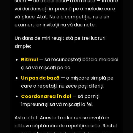
scurt — de obicei două-trei minute — în care
voi doi dansați împreună pe o melodie care
vă place. Atât. Nu e o competiție, nu e un
examen, iar invitații nu vă dau note.
Un dans de miri reușit stă pe trei lucruri
simple:
Ritmul
— să recunoașteți bătaia melodiei
și să vă mișcați pe ea.
Un pas de bază
— o mișcare simplă pe
care o repetați, nu zece pași diferiți.
Coordonarea în doi
— să porniți
împreună și să vă mișcați la fel.
Asta e tot. Aceste trei lucruri se învață în
câteva săptămâni de repetiții scurte. Restul