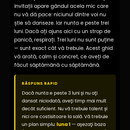
invitații apare gândul acela mic care
nu vă dă pace: niciunul dintre voi nu
știe să danseze. Iar nunta e peste trei
luni. Dacă ați ajuns aici cu un strop de
panică, respirați. Trei luni nu sunt puține
— sunt exact cât vă trebuie. Acest ghid
vă arată, calm și concret, ce aveți de
făcut săptămână cu săptămână.
RĂSPUNS RAPID
Dacă nunta e peste 3 luni și nu ați
dansat niciodată, aveți timp mai mult
decât suficient. Nu vă trebuie talent și
nici ore costisitoare la sală. Vă trebuie
un plan simplu:
luna 1
— așezați baza