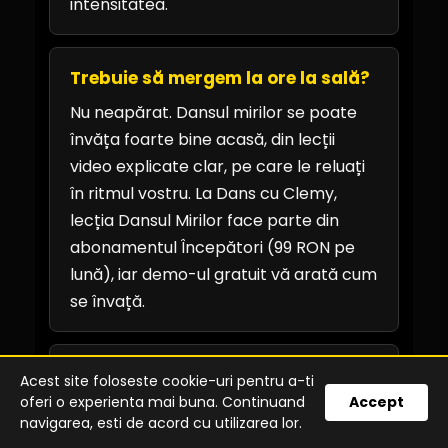
intensitatea.
Trebuie să mergem la ore la sală?
Nu neapărat. Dansul mirilor se poate
învăța foarte bine acasă, din lecții
video explicate clar, pe care le reluați
în ritmul vostru. La Dans cu Clemy,
lecția Dansul Mirilor face parte din
abonamentul Începători (99 RON pe
lună), iar demo-ul gratuit vă arată cum
se învață.
Nu am ales încă melodia. E o
Acest site foloseste cookie-uri pentru a-ti
problemă?
oferi o experienta mai buna. Continuand
Accept
navigarea, esti de acord cu utilizarea lor.
Nu, dar alegeți-o repede, în prima lună.