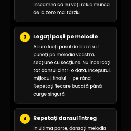
înseamnă că nu veți relua munca
de la zero mai târziu.
Legați pașii pe melodie
3
Acum luați pasul de bază și îl
puneți pe melodia voastră,
secțiune cu secțiune. Nu încercați
tot dansul dintr-o dată. Începutul,
mijlocul, finalul — pe rând.
Repetați fiecare bucată până
curge singură.
Repetați dansul întreg
4
În ultima parte, dansați melodia