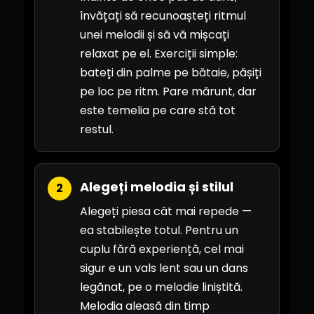
învățați să recunoașteți ritmul
unei melodii și să vă mișcați
relaxat pe el. Exerciții simple:
bateți din palme pe bătaie, pășiți
pe loc pe ritm. Pare mărunt, dar
este temelia pe care stă tot
restul.
Alegeți melodia și stilul
2
Alegeți piesa cât mai repede —
ea stabilește totul. Pentru un
cuplu fără experiență, cel mai
sigur e un vals lent sau un dans
legănat, pe o melodie liniștită.
Melodia aleasă din timp