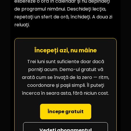
elibereze o oră în calendar și nu depindeți
de programul nimănui. Deschideți lecția,
repetați un sfert de oră, închideți. A doua zi
reluați.
Începeți azi, nu mâine
Trei luni sunt suficiente doar dacă
porniți acum. Demo-ul gratuit vă
arată cum se învață de la zero — ritm,
coordonare și pașii simpli. Îl puteți
încerca în seara asta, fără niciun cost.
Începe gratuit
Vedeți abonamentul