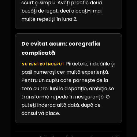
scurt și simplu. Aveți practic două
bucăți de legat, deci alocați-i mai
multe repetiții în luna 2.
De evitat acum: coregrafia
complicată
Piruetele, ridicările și
NU PENTRU ÎNCEPUT
pașii numeroși cer multă experiență.
Pentru un cuplu care pornește de la
zero cu trei luni la dispoziție, ambiția se
transformă repede în nesiguranță. O
puteți încerca altă dată, după ce
dansul vă place.