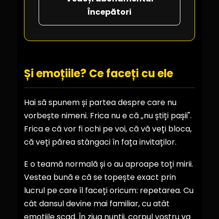
Începători
Și emoțiile? Ce faceți cu ele
Hai să spunem și partea despre care nu
vorbește nimeni. Frica nu e că „nu știți pașii".
Frica e că vor fi ochi pe voi, că vă veți bloca,
că veți părea stângaci în fața invitaților.
E o teamă normală și o au aproape toți mirii.
Vestea bună e că se topește exact prin
lucrul pe care îl faceți oricum: repetarea. Cu
cât dansul devine mai familiar, cu atât
emoțiile scad. În ziua nunții, corpul vostru va