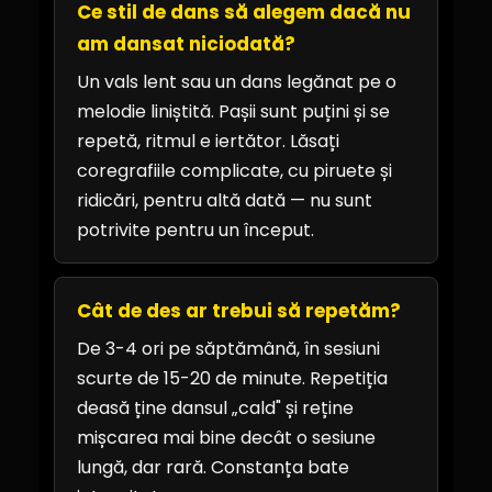
Ce stil de dans să alegem dacă nu
am dansat niciodată?
Un vals lent sau un dans legănat pe o
melodie liniștită. Pașii sunt puțini și se
repetă, ritmul e iertător. Lăsați
coregrafiile complicate, cu piruete și
ridicări, pentru altă dată — nu sunt
potrivite pentru un început.
Cât de des ar trebui să repetăm?
De 3-4 ori pe săptămână, în sesiuni
scurte de 15-20 de minute. Repetiția
deasă ține dansul „cald" și reține
mișcarea mai bine decât o sesiune
lungă, dar rară. Constanța bate