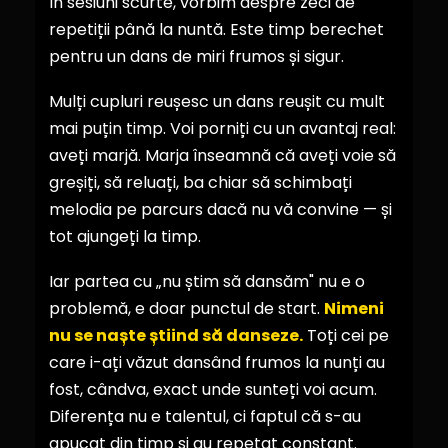
în sesiuni scurte, vorbim despre zeci de
repetiții până la nuntă. Este timp berechet
pentru un dans de miri frumos și sigur.
Mulți cupluri reușesc un dans reușit cu mult
mai puțin timp. Voi porniți cu un avantaj real:
aveți marjă. Marja înseamnă că aveți voie să
greșiți, să reluați, ba chiar să schimbați
melodia pe parcurs dacă nu vă convine — și
tot ajungeți la timp.
Iar partea cu „nu știm să dansăm" nu e o
problemă, e doar punctul de start.
Nimeni
nu se naște știind să danseze.
Toți cei pe
care i-ați văzut dansând frumos la nunți au
fost, cândva, exact unde sunteți voi acum.
Diferența nu e talentul, ci faptul că s-au
apucat din timp și au repetat constant.