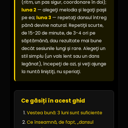
(ritm, un pas sigur, coordonare în doi);
luna 2
— alegeți melodia și legați pașii
pe ea;
luna 3
— repetați dansul întreg
până devine natural. Repetiții scurte,
de 15-20 de minute, de 3-4 ori pe
săptămână, dau rezultate mai bune
decât sesiunile lungi și rare. Alegeți un
stil simplu (un vals lent sau un dans
legănat), începeți de azi, și veți ajunge
la nuntă liniștiți, nu speriați.
Ce găsiți în acest ghid
Vestea bună: 3 luni sunt suficiente
Ce înseamnă, de fapt, „dansul