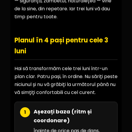
— siguranța, zâmbetul, naturalețea — vine
de la sine, din repetare. Iar trei luni vă dau
timp pentru toate.
Planul în 4 pași pentru cele 3
luni
Hai să transformăm cele trei luni într-un
plan clar. Patru pași, în ordine. Nu săriți peste
niciunul și nu vă grăbiți la următorul până nu
vă simțiți confortabili cu cel curent.
Așezați baza (ritm și
1
coordonare)
Înainte de orice pas de dans,