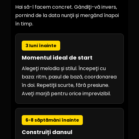
Hai să-l facem concret. Gândiți-vă invers,
pornind de la data nunții și mergând înapoi
în timp.
3 luni înainte
Momentul ideal de start
Alegeți melodia și stilul. Începeți cu
baza: ritm, pasul de bază, coordonarea
în doi. Repetiții scurte, fără presiune.
Aveți marjă pentru orice imprevizibil.
6-8 săptămâni înainte
Construiți dansul