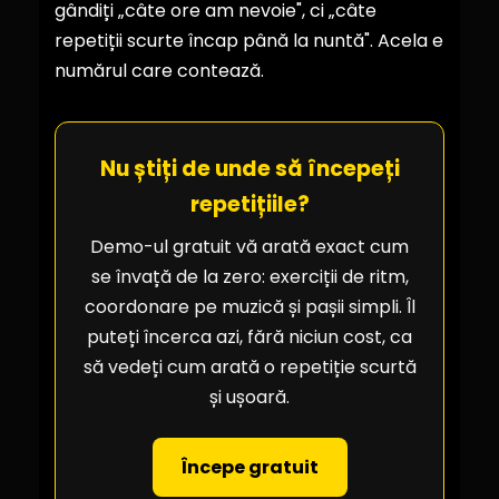
gândiți „câte ore am nevoie", ci „câte
repetiții scurte încap până la nuntă". Acela e
numărul care contează.
Nu știți de unde să începeți
repetițiile?
Demo-ul gratuit vă arată exact cum
se învață de la zero: exerciții de ritm,
coordonare pe muzică și pașii simpli. Îl
puteți încerca azi, fără niciun cost, ca
să vedeți cum arată o repetiție scurtă
și ușoară.
Începe gratuit