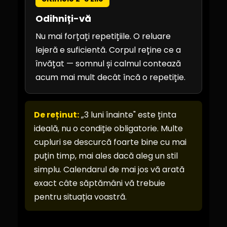
Odihniți-vă
Nu mai forțați repetițiile. O reluare
lejeră e suficientă. Corpul reține ce a
învățat — somnul și calmul contează
acum mai mult decât încă o repetiție.
De reținut:
„3 luni înainte" este ținta
ideală, nu o condiție obligatorie. Multe
cupluri se descurcă foarte bine cu mai
puțin timp, mai ales dacă aleg un stil
simplu. Calendarul de mai jos vă arată
exact câte săptămâni vă trebuie
pentru situația voastră.