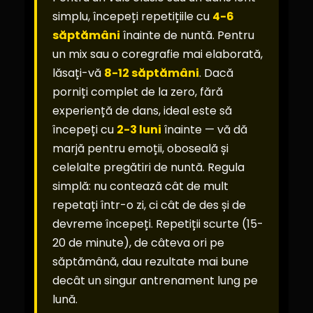
simplu, începeți repetițiile cu
4-6
săptămâni
înainte de nuntă. Pentru
un mix sau o coregrafie mai elaborată,
lăsați-vă
8-12 săptămâni
. Dacă
porniți complet de la zero, fără
experiență de dans, ideal este să
începeți cu
2-3 luni
înainte — vă dă
marjă pentru emoții, oboseală și
celelalte pregătiri de nuntă. Regula
simplă: nu contează cât de mult
repetați într-o zi, ci cât de des și de
devreme începeți. Repetiții scurte (15-
20 de minute), de câteva ori pe
săptămână, dau rezultate mai bune
decât un singur antrenament lung pe
lună.