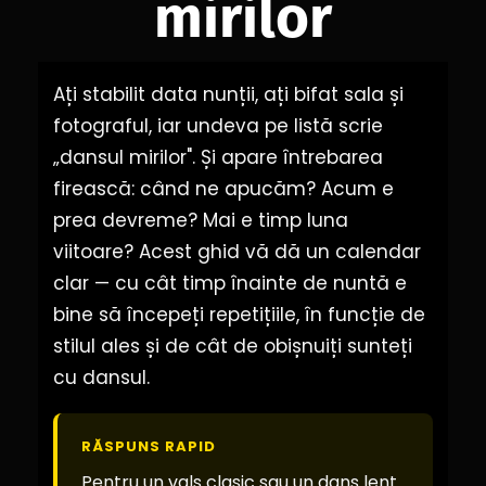
mirilor
Ați stabilit data nunții, ați bifat sala și
fotograful, iar undeva pe listă scrie
„dansul mirilor". Și apare întrebarea
firească: când ne apucăm? Acum e
prea devreme? Mai e timp luna
viitoare? Acest ghid vă dă un calendar
clar — cu cât timp înainte de nuntă e
bine să începeți repetițiile, în funcție de
stilul ales și de cât de obișnuiți sunteți
cu dansul.
RĂSPUNS RAPID
Pentru un vals clasic sau un dans lent