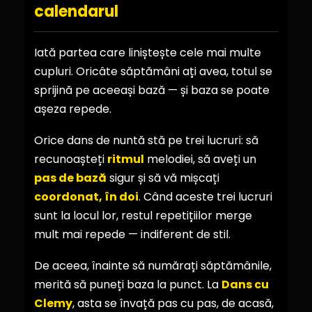
calendarul
Iată partea care liniștește cele mai multe
cupluri. Oricâte săptămâni ați avea, totul se
sprijină pe aceeași bază — și baza se poate
așeza repede.
Orice dans de nuntă stă pe trei lucruri: să
recunoașteți
ritmul
melodiei, să aveți un
pas de bază
sigur și să vă mișcați
coordonat, în doi
. Când aceste trei lucruri
sunt la locul lor, restul repetițiilor merge
mult mai repede — indiferent de stil.
De aceea, înainte să numărați săptămânile,
merită să puneți baza la punct. La
Dans cu
Clemy
, asta se învață pas cu pas, de acasă,