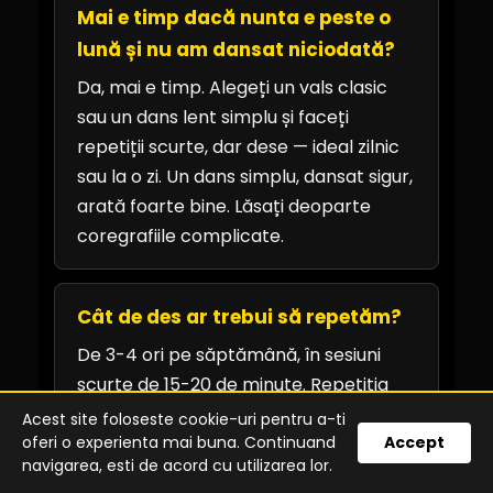
Mai e timp dacă nunta e peste o
lună și nu am dansat niciodată?
Da, mai e timp. Alegeți un vals clasic
sau un dans lent simplu și faceți
repetiții scurte, dar dese — ideal zilnic
sau la o zi. Un dans simplu, dansat sigur,
arată foarte bine. Lăsați deoparte
coregrafiile complicate.
Cât de des ar trebui să repetăm?
De 3-4 ori pe săptămână, în sesiuni
scurte de 15-20 de minute. Repetiția
deasă ține dansul „cald" și reține
Acest site foloseste cookie-uri pentru a-ti
mișcarea mai bine decât o sesiune
oferi o experienta mai buna. Continuand
Accept
navigarea, esti de acord cu utilizarea lor.
lungă, dar rară. Constanța bate