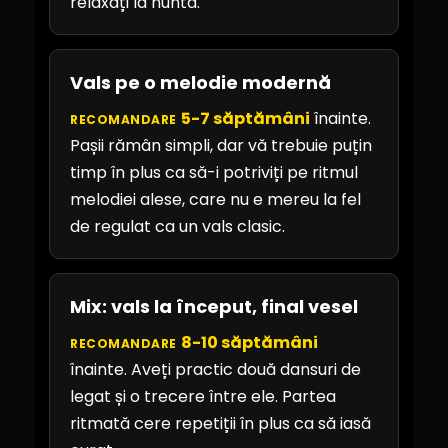
relaxați la nuntă.
Vals pe o melodie modernă
5-7 săptămâni
înainte.
RECOMANDARE
Pașii rămân simpli, dar vă trebuie puțin
timp în plus ca să-i potriviți pe ritmul
melodiei alese, care nu e mereu la fel
de regulat ca un vals clasic.
Mix: vals la început, final vesel
8-10 săptămâni
RECOMANDARE
înainte. Aveți practic două dansuri de
legat și o trecere între ele. Partea
ritmată cere repetiții în plus ca să iasă