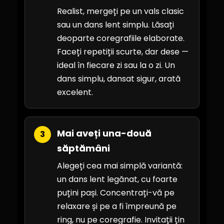
Realist, mergeți pe un vals clasic
sau un dans lent simplu. Lăsați
deoparte coregrafiile elaborate.
Faceți repetiții scurte, dar dese —
ideal în fiecare zi sau la o zi. Un
dans simplu, dansat sigur, arată
excelent.
Mai aveți una-două
3
săptămâni
Alegeți cea mai simplă variantă:
un dans lent legănat, cu foarte
puțini pași. Concentrați-vă pe
relaxare și pe a fi împreună pe
ring, nu pe coregrafie. Invitații țin