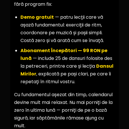
fără program fix:
Demo gratuit
— patru lecții care vă
așază fundamentul: exerciții de ritm,
coordonare pe muzică și pașii simpli.
Costă zero și vă arată cum se învață.
Abonament Începători — 99 RON pe
lună
— include 25 de dansuri folosite des
la petreceri, printre care și lecția
Dansul
Mirilor
, explicată pe pași clari, pe care îi
repetați în ritmul vostru.
Cu fundamentul așezat din timp, calendarul
devine mult mai relaxat. Nu mai porniți de la
zero în ultima lună — porniți de pe o bază
sigură, iar săptămânile rămase ajung cu
mult.