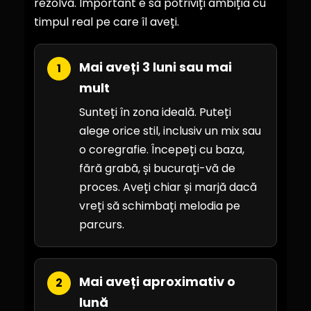
rezolvă. Important e să potriviți ambiția cu
timpul real pe care îl aveți.
Mai aveți 3 luni sau mai
1
mult
Sunteți în zona ideală. Puteți
alege orice stil, inclusiv un mix sau
o coregrafie. Începeți cu baza,
fără grabă, și bucurați-vă de
proces. Aveți chiar și marjă dacă
vreți să schimbați melodia pe
parcurs.
Mai aveți aproximativ o
2
lună