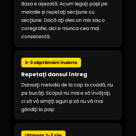
Baza e așezată. Acum legați pașii pe
melodie și repetați secțiune cu
secțiune. Dacă ați ales un mix sau o
coregrafie, aici e munca cea mai
consistentă.
2-3 săptămâni înainte
Repetați dansul întreg
Dansați melodia de la cap la coadă, nu
pe bucăți. Scopul nu mai e să învățați,
ci să vă simțiți siguri și să nu vă mai
gândiți la pași.
Ultimele 2-3 zile