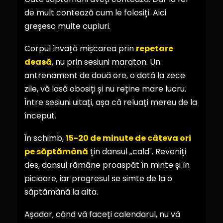
de mult contează cum le folosiți. Aici
greșesc multe cupluri.
Corpul învață mișcarea prin
repetare
deasă
, nu prin sesiuni maraton. Un
antrenament de două ore, o dată la zece
zile, vă lasă obosiți și nu reține mare lucru.
Între sesiuni uitați, așa că reluați mereu de la
început.
În schimb,
15-20 de minute de câteva ori
pe săptămână
țin dansul „cald". Reveniți
des, dansul rămâne proaspăt în minte și în
picioare, iar progresul se simte de la o
săptămână la alta.
Așadar, când vă faceți calendarul, nu vă