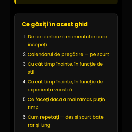
Ce găsiți în acest ghid
De ce contează momentul în care
începeți
Calendarul de pregătire — pe scurt
Cu cât timp înainte, în funcție de
stil
Cu cât timp înainte, în funcție de
experiența voastră
Ce faceți dacă a mai rămas puțin
timp
Cum repetați — des și scurt bate
rar și lung